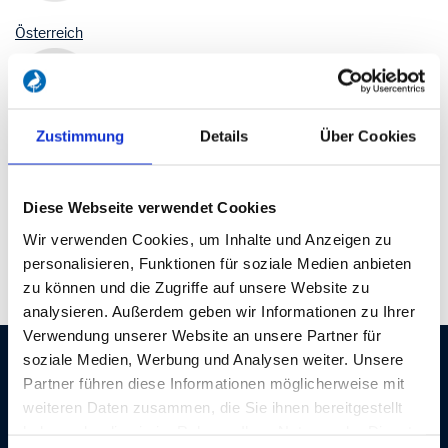
Österreich
Zustimmung
Details
Über Cookies
Schweiz
Diese Webseite verwendet Cookies
Wir verwenden Cookies, um Inhalte und Anzeigen zu
personalisieren, Funktionen für soziale Medien anbieten
Luxemburg
zu können und die Zugriffe auf unsere Website zu
analysieren. Außerdem geben wir Informationen zu Ihrer
Verwendung unserer Website an unsere Partner für
soziale Medien, Werbung und Analysen weiter. Unsere
Partner führen diese Informationen möglicherweise mit
weiteren Daten zusammen, die Sie ihnen bereitgestellt
NEWSLETTER ABONNIEREN
haben oder die sie im Rahmen Ihrer Nutzung der Dienste
Der kostenlose Newsletter informiert Sie ungefähr einmal im Monat