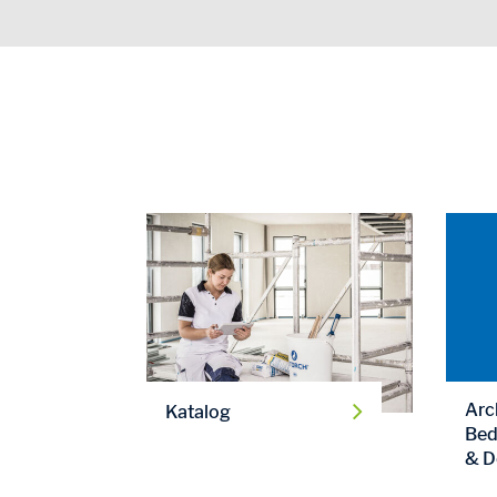
Arc
Katalog
Bed
& D