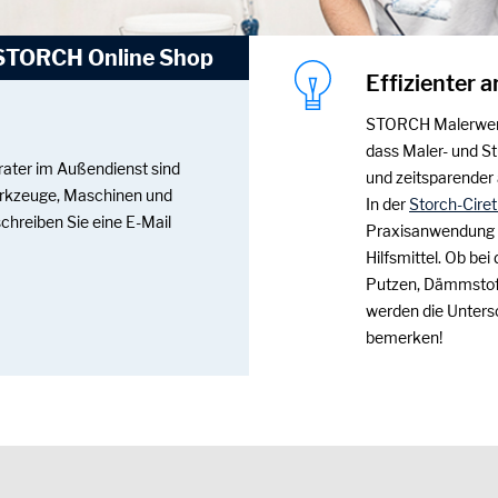
STORCH Online Shop
Effizienter a
STORCH Malerwerkz
dass Maler- und St
rater im Außendienst sind
und zeitsparender
rkzeuge, Maschinen und
In der
Storch-Cire
schreiben Sie eine E-Mail
Praxisanwendung 
Hilfsmittel. Ob be
Putzen, Dämmstof
werden die Unter
bemerken!