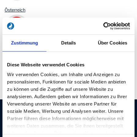
Österreich
Zustimmung
Details
Über Cookies
Schweiz
Diese Webseite verwendet Cookies
Wir verwenden Cookies, um Inhalte und Anzeigen zu
personalisieren, Funktionen für soziale Medien anbieten
Luxemburg
zu können und die Zugriffe auf unsere Website zu
analysieren. Außerdem geben wir Informationen zu Ihrer
Verwendung unserer Website an unsere Partner für
soziale Medien, Werbung und Analysen weiter. Unsere
Partner führen diese Informationen möglicherweise mit
NEWSLETTER ABONNIEREN
weiteren Daten zusammen, die Sie ihnen bereitgestellt
Der kostenlose Newsletter informiert Sie ungefähr einmal im Monat
haben oder die sie im Rahmen Ihrer Nutzung der Dienste