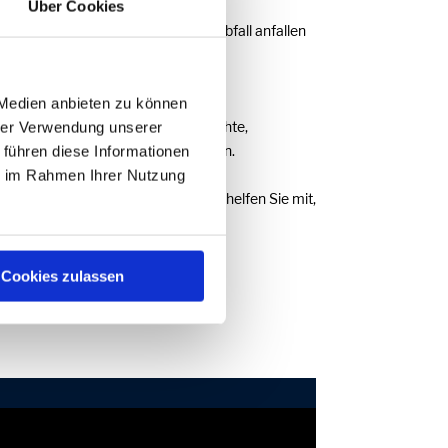
Über Cookies
ei privaten Endverbrauchern als Abfall anfallen
 Medien anbieten zu können
ommen, soweit es sich um gebrauchte,
hrer Verwendung unserer
ir in unserem Warensortiment führen.
 führen diese Informationen
stelle.
ie im Rahmen Ihrer Nutzung
chaftskreislauf. Mit der Rückgabe helfen Sie mit,
ellen und eine Erfüllung der
Cookies zulassen