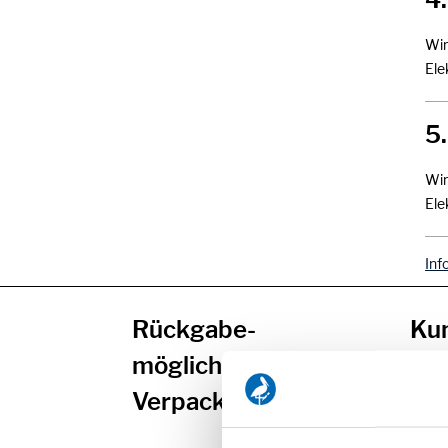
Wir
Ele
5
Wir
Ele
Inf
Rückgabe-
Kun
möglichkeit von
nac
Verpackungen
Unent