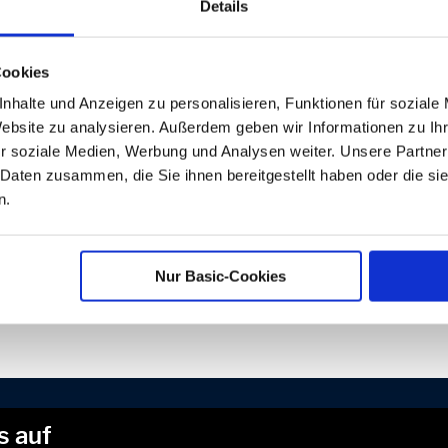
Details
nsportverpackungen
kaufs- und Umverpackungen, die nach Gebrauch typischerweise nicht b
temunverträgliche Verkaufs- und Umverpackungen,
Cookies
kaufsverpackungen schadstoffhaltiger Füllgüter und
hrwegverpackungen.
nhalte und Anzeigen zu personalisieren, Funktionen für soziale
orgenannten Verpackungen werden durch uns unentgeltlich zurückgen
Website zu analysieren. Außerdem geben wir Informationen zu I
ntleerte Verpackungen der gleichen Art, Form und Größe handelt, die w
r soziale Medien, Werbung und Analysen weiter. Unsere Partner
e Informationen über den Ort der Rückgabe erhalten sie in der Verkaufs
 Daten zusammen, die Sie ihnen bereitgestellt haben oder die s
erpackungen gehören nicht in den Restmüll, sondern zurück in den Wirts
n.
umweltgerechte Verwertung nach den Vorgaben des VerpackG sicherzust
rtungsanforderungen zu erleichtern.
Nur Basic-Cookies
s auf