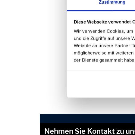
Zustimmung
Tra
Ver
sys
Diese Webseite verwendet 
Ver
Me
Wir verwenden Cookies, um I
Die v
und die Zugriffe auf unsere 
reste
Website an unsere Partner fü
Näher
möglicherweise mit weiteren
Die V
der Dienste gesammelt habe
eine 
Verwe
Nehmen Sie Kontakt zu un