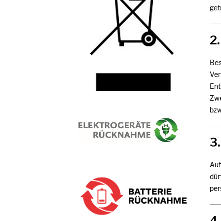
get
2
Bes
Ver
Ent
Zwe
bzw
3
Auf
dür
per
4