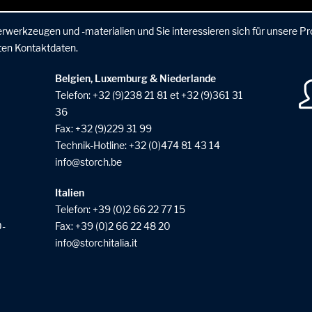
rwerkzeugen und -materialien und Sie interessieren sich für unsere P
ten Kontaktdaten.
Belgien, Luxemburg & Niederlande
Telefon:
+32 (9)238 21 81
et
+32 (9)361 31
36
Fax: +32 (9)229 31 99
Technik-Hotline:
+32 (0)474 81 43 14
info
storch
be
Italien
Telefon:
+39 (0)2 66 22 77 15
0-
Fax: +39 (0)2 66 22 48 20
info
storchitalia
it