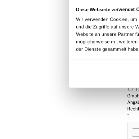
Serie
Diese Webseite verwendet 
Wir verwenden Cookies, um I
und die Zugriffe auf unsere 
Kaufd
Website an unsere Partner fü
möglicherweise mit weiteren
der Dienste gesammelt habe
Anme
H
GmbH 
Angab
Recht
*