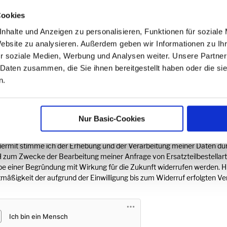
nnummer des Gerätes (falls bekannt)
Cookies
nhalte und Anzeigen zu personalisieren, Funktionen für soziale
Website zu analysieren. Außerdem geben wir Informationen zu I
atum des Gerätes
r soziale Medien, Werbung und Analysen weiter. Unsere Partner
 Daten zusammen, die Sie ihnen bereitgestellt haben oder die s
n.
rkungen
Nur Basic-Cookies
iermit stimme ich der Erhebung und der Verarbeitung meiner Daten 
zum Zwecke der Bearbeitung meiner Anfrage von Ersatzteilbestellartike
e einer Begründung mit Wirkung für die Zukunft widerrufen werden. Hie
mäßigkeit der aufgrund der Einwilligung bis zum Widerruf erfolgten Ver