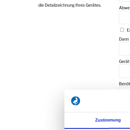
die Detailzeichnung Ihres Gerätes.
Abwei
E
Dann 
Gerät
Benöt
Meng
Zustimmung
Foto-